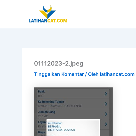
Lewati
ke
konten
01112023-2.jpeg
Tinggalkan Komentar
/ Oleh
latihancat.com