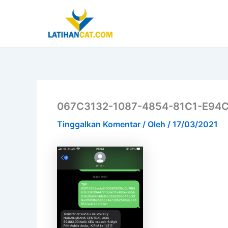
Lewati
ke
konten
067C3132-1087-4854-81C1-E94
Tinggalkan Komentar
/ Oleh
/
17/03/2021