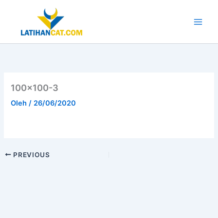
Lewati
ke
konten
Main
Men
100×100-3
Oleh
/
26/06/2020
PREVIOUS