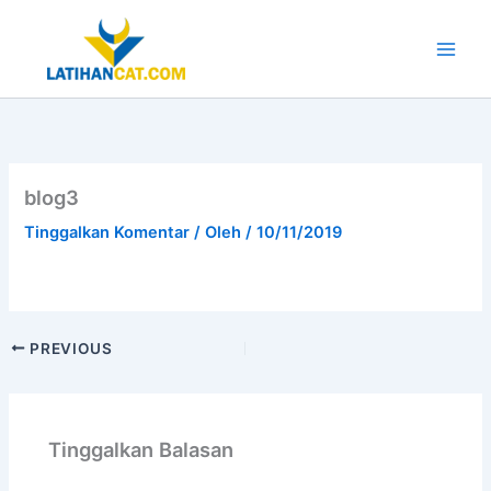
Lewati
ke
konten
Main
Men
blog3
Tinggalkan Komentar
/ Oleh
/
10/11/2019
PREVIOUS
Tinggalkan Balasan