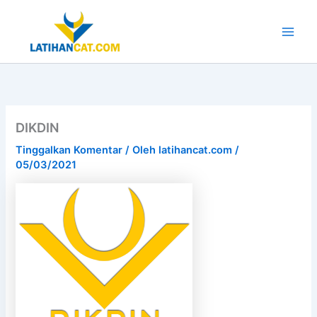
Lewati
ke
konten
Main
Men
DIKDIN
Tinggalkan Komentar
/ Oleh
latihancat.com
/
05/03/2021