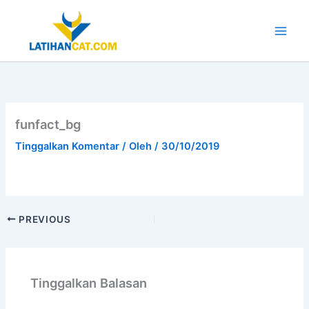
Lewati
ke
konten
Main
Men
funfact_bg
Tinggalkan Komentar
/ Oleh
/
30/10/2019
PREVIOUS
Tinggalkan Balasan