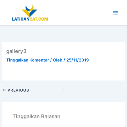
Lewati
ke
konten
Main
Men
gallery3
Tinggalkan Komentar
/ Oleh
/
25/11/2019
PREVIOUS
Tinggalkan Balasan