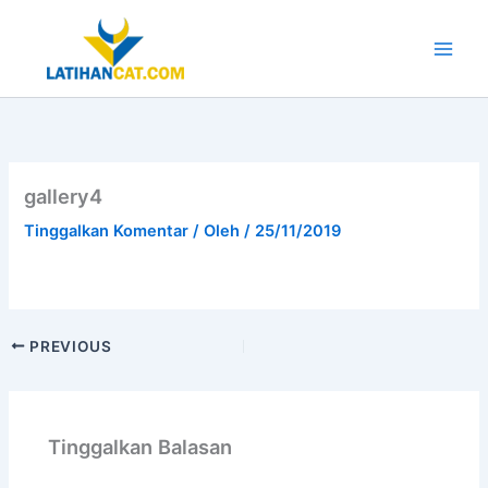
Lewati
ke
konten
Main
Men
gallery4
Tinggalkan Komentar
/ Oleh
/
25/11/2019
PREVIOUS
Tinggalkan Balasan