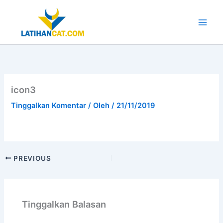
Lewati
ke
konten
Main
Men
icon3
Tinggalkan Komentar
/ Oleh
/
21/11/2019
PREVIOUS
Tinggalkan Balasan