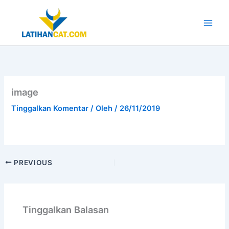
Lewati
ke
konten
Main
Men
image
Tinggalkan Komentar
/ Oleh
/
26/11/2019
PREVIOUS
Tinggalkan Balasan