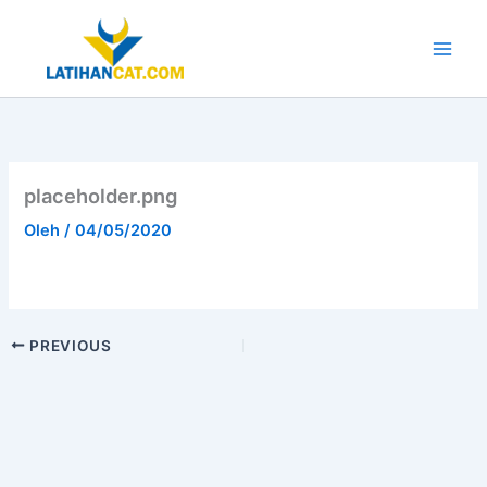
Lewati
ke
konten
Main
Men
placeholder.png
Oleh
/
04/05/2020
PREVIOUS